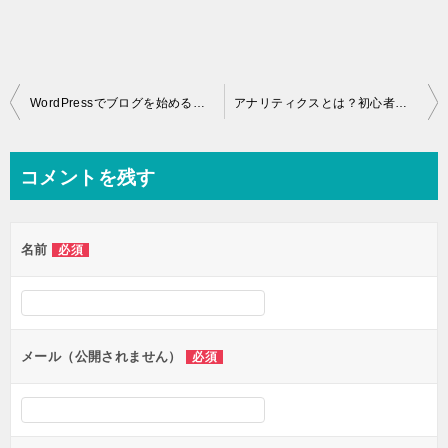
投
WordPressでブログを始めるには？最低限のSEOも解説
アナリティクスとは？初心者の方のための設定方法と使い方
稿
ナ
コメントを残す
ビ
ゲ
名前
必須
ー
シ
ョ
ン
メール（公開されません）
必須